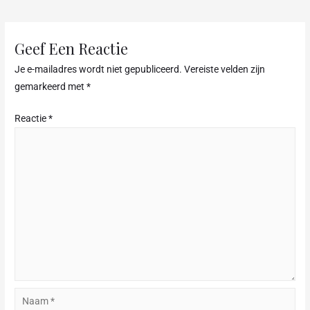
e
b
o
Geef Een Reactie
o
Je e-mailadres wordt niet gepubliceerd.
Vereiste velden zijn
k
gemarkeerd met
*
Reactie
*