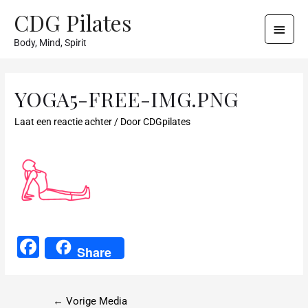
CDG Pilates
Body, Mind, Spirit
YOGA5-FREE-IMG.PNG
Laat een reactie achter
/ Door
CDGpilates
F
Share
a
c
←
Vorige Media