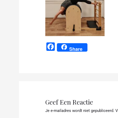
F
Share
a
c
e
b
o
o
Geef Een Reactie
k
Je e-mailadres wordt niet gepubliceerd.
V