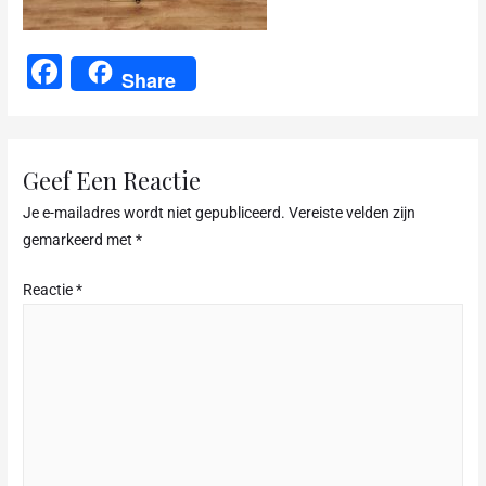
F
Share
a
c
e
Geef Een Reactie
b
Je e-mailadres wordt niet gepubliceerd.
Vereiste velden zijn
o
gemarkeerd met
*
o
Reactie
*
k