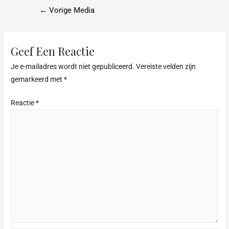
c
←
Vorige Media
e
b
o
Geef Een Reactie
o
Je e-mailadres wordt niet gepubliceerd.
Vereiste velden zijn
k
gemarkeerd met
*
Reactie
*