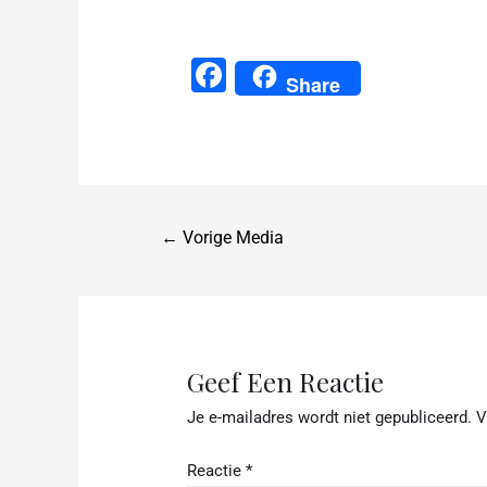
F
Share
a
c
e
b
←
Vorige Media
o
o
k
Geef Een Reactie
Je e-mailadres wordt niet gepubliceerd.
V
Reactie
*