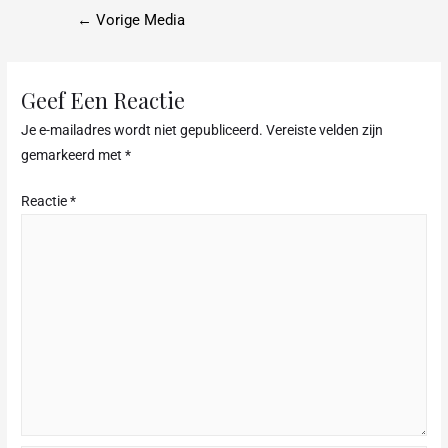
c
←
Vorige Media
e
b
o
Geef Een Reactie
o
Je e-mailadres wordt niet gepubliceerd.
Vereiste velden zijn
k
gemarkeerd met
*
Reactie
*